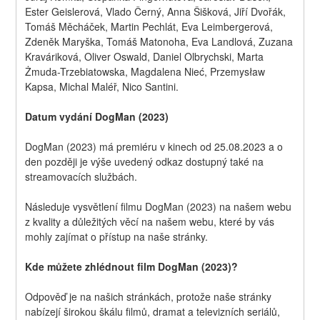
Ester Geislerová, Vlado Černý, Anna Šišková, Jiří Dvořák, 
Tomáš Měcháček, Martin Pechlát, Eva Leimbergerová, 
Zdeněk Maryška, Tomáš Matonoha, Eva Landlová, Zuzana 
Kraváriková, Oliver Oswald, Daniel Olbrychski, Marta 
Żmuda-Trzebiatowska, Magdalena Nieć, Przemysław 
Kapsa, Michal Maléř, Nico Santini.
Datum vydání DogMan (2023)
DogMan (2023) má premiéru v kinech od 25.08.2023 a o 
den později je výše uvedený odkaz dostupný také na 
streamovacích službách.
Následuje vysvětlení filmu DogMan (2023) na našem webu 
z kvality a důležitých věcí na našem webu, které by vás 
mohly zajímat o přístup na naše stránky.
Kde můžete zhlédnout film DogMan (2023)?
Odpověď je na našich stránkách, protože naše stránky 
nabízejí širokou škálu filmů, dramat a televizních seriálů, 