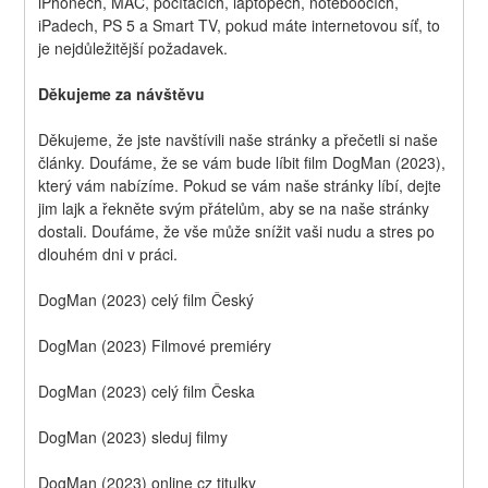
iPhonech, MAC, počítačích, laptopech, noteboocích, 
iPadech, PS 5 a Smart TV, pokud máte internetovou síť, to 
je nejdůležitější požadavek.
Děkujeme za návštěvu
Děkujeme, že jste navštívili naše stránky a přečetli si naše 
články. Doufáme, že se vám bude líbit film DogMan (2023), 
který vám nabízíme. Pokud se vám naše stránky líbí, dejte 
jim lajk a řekněte svým přátelům, aby se na naše stránky 
dostali. Doufáme, že vše může snížit vaši nudu a stres po 
dlouhém dni v práci.
DogMan (2023) celý film Český
DogMan (2023) Filmové premiéry
DogMan (2023) celý film Česka
DogMan (2023) sleduj filmy
DogMan (2023) online cz titulky