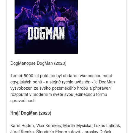
DogManopse DogMan (2023)
Téměř 5000 let poté, co byl obdařen všemocnou mocí 
egyptských bohů - a stejně rychle uvězněn - je DogMan  
vysvobozen ze svého pozemského hrobu a připraven 
rozpoutat v moderním světě svou jedinečnou formu 
spravedlnosti
Hrají DogMan (2023)
Karel Roden, Vica Kerekes, Martin Myšička, Lukáš Latinák, 
Juraj Kemka, Štepánka Fingerhutová, Jaroslav Dušek, 