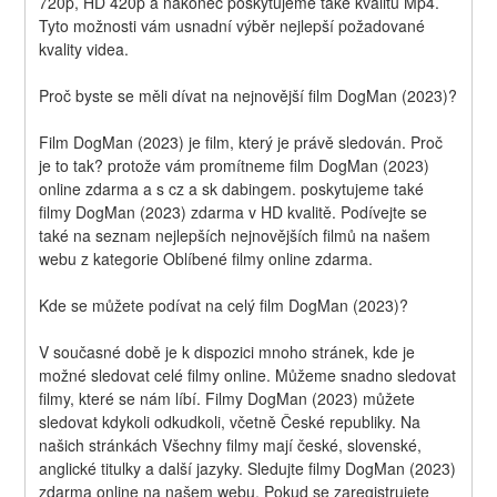
720p, HD 420p a nakonec poskytujeme také kvalitu Mp4. 
Tyto možnosti vám usnadní výběr nejlepší požadované 
kvality videa.
Proč byste se měli dívat na nejnovější film DogMan (2023)?
Film DogMan (2023) je film, který je právě sledován. Proč 
je to tak? protože vám promítneme film DogMan (2023) 
online zdarma a s cz a sk dabingem. poskytujeme také 
filmy DogMan (2023) zdarma v HD kvalitě. Podívejte se 
také na seznam nejlepších nejnovějších filmů na našem 
webu z kategorie Oblíbené filmy online zdarma.
Kde se můžete podívat na celý film DogMan (2023)?
V současné době je k dispozici mnoho stránek, kde je 
možné sledovat celé filmy online. Můžeme snadno sledovat 
filmy, které se nám líbí. Filmy DogMan (2023) můžete 
sledovat kdykoli odkudkoli, včetně České republiky. Na 
našich stránkách Všechny filmy mají české, slovenské, 
anglické titulky a další jazyky. Sledujte filmy DogMan (2023) 
zdarma online na našem webu. Pokud se zaregistrujete 