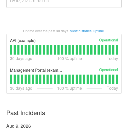
Oct
07
,
2023
-
13:18
UTC
Uptime over the past
30
days.
View historical uptime.
Operational
API (example)
30
days ago
100
% uptime
Today
Operational
Management Portal (example)
30
days ago
100
% uptime
Today
Past Incidents
Aug
9
,
2026