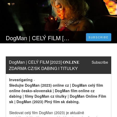
DogMan | CELÝ FILM [2023] 𝐎𝐍𝐋𝐈𝐍𝐄 ZDARMA CZ/SK DABING I TITULKY
SUBSCRIBE
DogMan | CELÝ FILM [2023] 𝐎𝐍𝐋𝐈𝐍𝐄 
Subscribe
ZDARMA CZ/SK DABING I TITULKY
Investigating
-
Sledujte DogMan (2023) online cz | DogMan celý film 
online česko-slovenská | DogMan film online cz 
dabing | filmy DogMan cz titulky | DogMan Online Film 
sk | DogMan (2023) Plný film sk dabing.
Sledovat celý film DogMan (2023) je aktuálně 