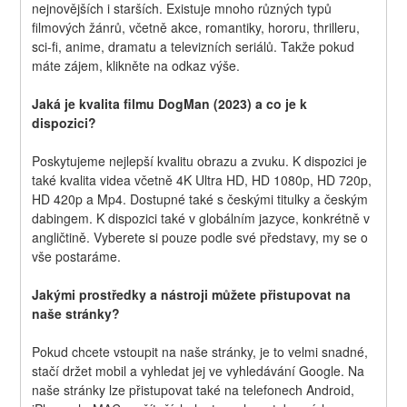
nejnovějších i starších. Existuje mnoho různých typů 
filmových žánrů, včetně akce, romantiky, hororu, thrilleru, 
sci-fi, anime, dramatu a televizních seriálů. Takže pokud 
máte zájem, klikněte na odkaz výše.
Jaká je kvalita filmu DogMan (2023) a co je k 
dispozici?
Poskytujeme nejlepší kvalitu obrazu a zvuku. K dispozici je 
také kvalita videa včetně 4K Ultra HD, HD 1080p, HD 720p, 
HD 420p a Mp4. Dostupné také s českými titulky a českým 
dabingem. K dispozici také v globálním jazyce, konkrétně v 
angličtině. Vyberete si pouze podle své představy, my se o 
vše postaráme.
Jakými prostředky a nástroji můžete přistupovat na 
naše stránky?
Pokud chcete vstoupit na naše stránky, je to velmi snadné, 
stačí držet mobil a vyhledat jej ve vyhledávání Google. Na 
naše stránky lze přistupovat také na telefonech Android, 